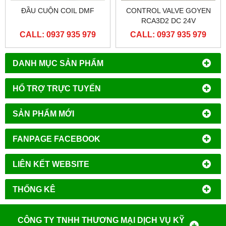
ĐẦU CUỘN COIL DMF
CONTROL VALVE GOYEN
RCA3D2 DC 24V
CALL: 0937 935 979
CALL: 0937 935 979
DANH MỤC SẢN PHẨM
HỔ TRỢ TRỰC TUYẾN
SẢN PHẨM MỚI
FANPAGE FACEBOOK
LIÊN KẾT WEBSITE
THỐNG KÊ
CÔNG TY TNHH THƯƠNG MẠI DỊCH VỤ KỸ