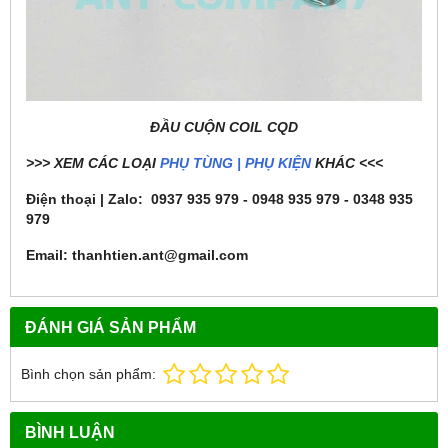
ĐẦU CUỘN COIL CQD
>>> XEM CÁC LOẠI
PHỤ TÙNG | PHỤ KIỆN
KHÁC <<<
Điện thoại | Zalo: 0937 935 979 - 0948 935 979 - 0348 935
979
Email: thanhtien.ant@gmail.com
ĐÁNH GIÁ SẢN PHẨM
Bình chọn sản phẩm:
BÌNH LUẬN