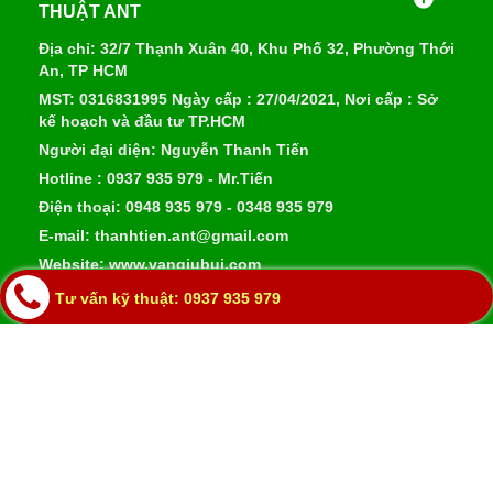
THUẬT ANT
Địa chỉ: 32/7 Thạnh Xuân 40, Khu Phố 32, Phường Thới
An, TP HCM
MST: 0316831995 Ngày cấp : 27/04/2021, Nơi cấp : Sở
kế hoạch và đầu tư TP.HCM
Người đại diện: Nguyễn Thanh Tiến
Hotline : 0937 935 979 - Mr.Tiến
Điện thoại: 0948 935 979 - 0348 935 979
E-mail: thanhtien.ant@gmail.com
Website: www.vangiubui.com
Tư vấn kỹ thuật: 0937 935 979
DANH MỤC SẢN PHẨM