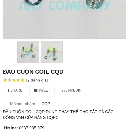
ĐẦU CUỘN COIL CQD
(
2
đánh giá
)
SHARE
TWEET
LINKEDIN
Mã sản phẩm :
CQP
ĐẦU CUỘN COIL CQD DÙNG THAY THẾ CHO TẤT CẢ CÁC
DÒNG VAN CỦA HÃNG CQPC
Hotline: 0937 935 979