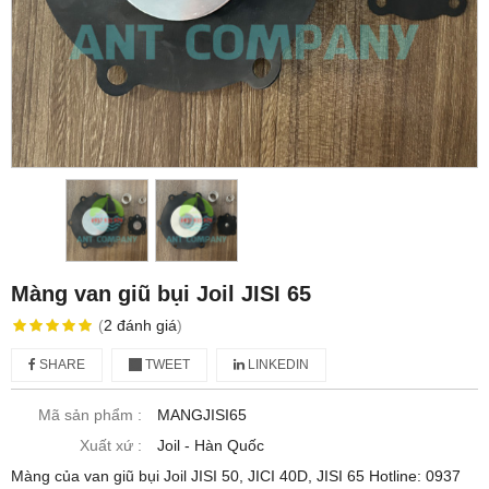
Màng van giũ bụi Joil JISI 65
(
2
đánh giá
)
SHARE
TWEET
LINKEDIN
Mã sản phẩm :
MANGJISI65
Xuất xứ :
Joil - Hàn Quốc
Màng của van giũ bụi Joil JISI 50, JICI 40D, JISI 65 Hotline: 0937