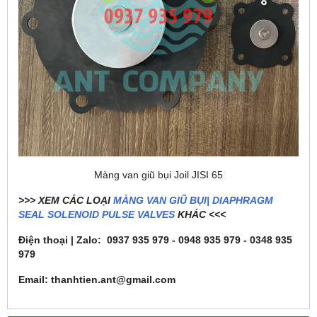
Màng van giũ bụi Joil JISI 65
>>> XEM CÁC LOẠI
MÀNG VAN GIŨ BỤI| DIAPHRAGM
SEAL SOLENOID PULSE VALVES
KHÁC <<<
Điện thoại | Zalo: 0937 935 979 - 0948 935 979 - 0348 935
979
Email: thanhtien.ant@gmail.com