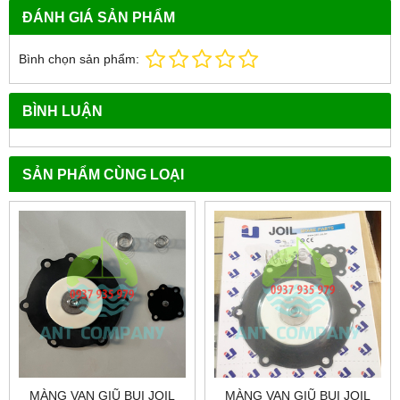
ĐÁNH GIÁ SẢN PHẨM
Bình chọn sản phẩm:
BÌNH LUẬN
SẢN PHẨM CÙNG LOẠI
MÀNG VAN GIŨ BỤI JOIL
MÀNG VAN GIŨ BỤI JOIL