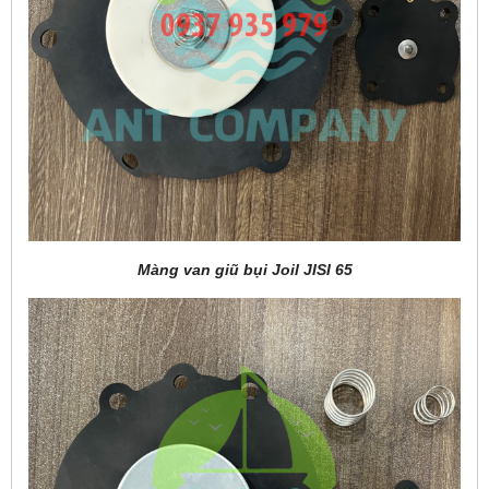
Màng van giũ bụi Joil JISI 65