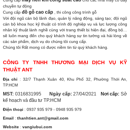
Cung cấp
cho các nhà máy có dây
chuyền tự động
đồ gỗ cao cấp
Cung cấp
, thi công công trình gỗ
Với đội ngũ cán bộ lãnh đạo, quản lý năng động, sáng tạo; đội ngũ
cán bộ khoa học kỹ thuật có trình độ nghiệp vụ và lực lượng công
nhân kỹ thuật lành nghề cùng với trang thiết bị hiện đại, đồng bộ…
sẽ luôn mang đến cho quý khách hàng sự tin tưởng và hài lòng về
các sản phẩm, dịch vụ do chúng tôi cung cấp.
Chúng tôi Rất mong có được niềm tin từ quý khách hàng.
CÔNG TY TNHH THƯƠNG MẠI DỊCH VỤ KỸ
THUẬT ANT
Địa chỉ
: 32/7 Thạnh Xuân 40, Khu Phố 32, Phường Thới An,
TP.HCM
MST:
0316831995
Ngày cấp:
27/04/2021
Nơi cấp:
Sở
kế hoạch và đầu tư TP.HCM
Điện thoại
: 0937 935 979 - 0948 935 979
Email
:
thanhtien.ant@gmail.com
Website
:
vangiubui.com