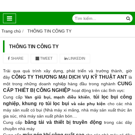
Trang chủ
THÔNG TIN CÔNG TY
THÔNG TIN CÔNG TY
SHARE
TWEET
LINKEDIN
Trải qua quá trình xây dựng, phát triển và trưởng thành, giờ
CÔNG TY THƯƠNG MẠI DỊCH VỤ KỸ THUẬT ANT
đây
là
CUNG
một trong những doanh nghiệp hàng đầu trong nghành
CẤP THIẾT BỊ CÔNG NGHIỆP
hoạt động trên các lĩnh vực:
túi lọc bụi công
Cung cấp
Van giũ bụi, mạch điều khiển
,
nghiệp, khung rọ túi lọc bụi
và các phụ kiện
cho các nhà
máy sản xuất có bụi (Nhà máy xi măng, nhà máy sản xuất thức ăn
gia súc, nhà máy sản xuất phân bón....
băng tải và thiết bị truyền động
Cung cấp
trong các dây
chuyền nhà máy
máy nén khí công suất cao