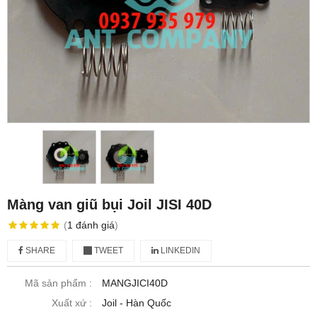
Màng van giũ bụi Joil JISI 40D
(
1
đánh giá
)
SHARE
TWEET
LINKEDIN
Mã sản phẩm :
MANGJICI40D
Xuất xứ :
Joil - Hàn Quốc