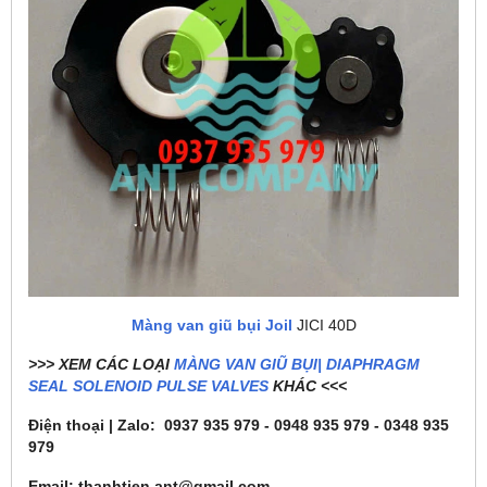
Màng van giũ bụi Joil
JICI 40D
>>> XEM CÁC LOẠI
MÀNG VAN GIŨ BỤI| DIAPHRAGM
SEAL SOLENOID PULSE VALVES
KHÁC <<<
Điện thoại | Zalo: 0937 935 979 - 0948 935 979 - 0348 935
979
Email: thanhtien.ant@gmail.com