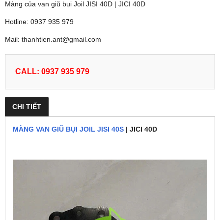
Màng của van giũ bụi Joil JISI 40D | JICI 40D
Hotline: 0937 935 979
Mail: thanhtien.ant@gmail.com
CALL: 0937 935 979
CHI TIẾT
MÀNG VAN GIŨ BỤI JOIL JISI 40S
| JICI 40D