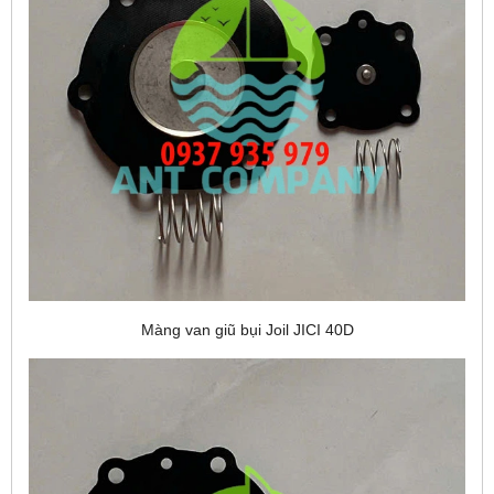
Màng van giũ bụi Joil JICI 40D