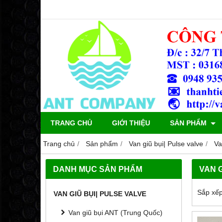
TRANG CHỦ
GIỚI THIỆU
SẢN PHẨM
Trang chủ
Sản phẩm
Van giũ bụi| Pulse valve
Va
DANH MỤC SẢN PHẨM
VAN 
Sắp xếp
VAN GIŨ BỤI| PULSE VALVE
Van giũ bụi ANT (Trung Quốc)