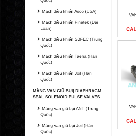
Quốc)
Mạch điều khiển Asco (USA)
VA
Mạch điều khiển Finetek (Đài
Loan)
CAL
Mạch điều khiển SBFEC (Trung
Quốc)
Mạch điều khiển Taeha (Hàn
Quốc)
Mạch điều khiển Joil (Hàn
Quốc)
MÀNG VAN GIŨ BỤI| DIAPHRAGM
SEAL SOLENOID PULSE VALVES
VA
Màng van giũ bụi ANT (Trung
Quốc)
CAL
Màng van giũ bụi Joil (Hàn
Quốc)