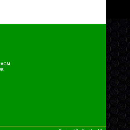
HRAGM
ES