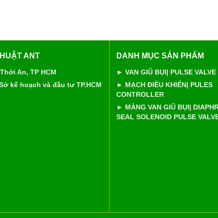
THUẬT ANT
DANH MỤC SẢN PHẨM
 Thới An, TP HCM
► VAN GIŨ BỤI| PULSE VALVE
 Sở kế hoạch và đầu tư TP.HCM
► MẠCH ĐIỀU KHIỂN| PULES
CONTROLLER
► MÀNG VAN GIŨ BỤI| DIAP
SEAL SOLENOID PULSE VALV