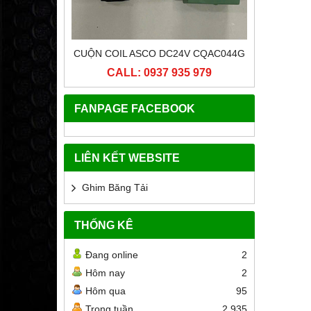
ICI 25
CUỘN COIL ASCO DC24V CQAC044G
ĐẦU CU
 979
CALL: 0937 935 979
CA
FANPAGE FACEBOOK
LIÊN KẾT WEBSITE
Ghim Băng Tải
THỐNG KÊ
Đang online
2
Hôm nay
2
Hôm qua
95
Trong tuần
2,935