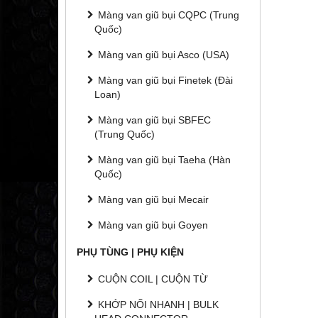
Màng van giũ bụi CQPC (Trung
Quốc)
Màng van giũ bụi Asco (USA)
Màng van giũ bụi Finetek (Đài
Loan)
Màng van giũ bụi SBFEC
(Trung Quốc)
Màng van giũ bụi Taeha (Hàn
Quốc)
Màng van giũ bụi Mecair
Màng van giũ bụi Goyen
PHỤ TÙNG | PHỤ KIỆN
CUỘN COIL | CUỘN TỪ
KHỚP NỐI NHANH | BULK