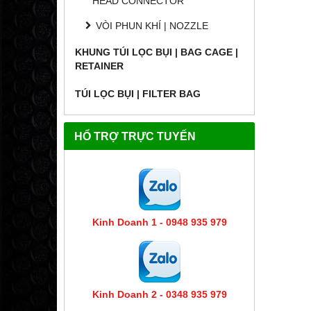
HEAD CONNECTOR
VÒI PHUN KHÍ | NOZZLE
KHUNG TÚI LỌC BỤI | BAG CAGE |
RETAINER
TÚI LỌC BỤI | FILTER BAG
HỔ TRỢ TRỰC TUYẾN
Kinh Doanh 1 - 0948 935 979
Kinh Doanh 2 - 0348 935 979