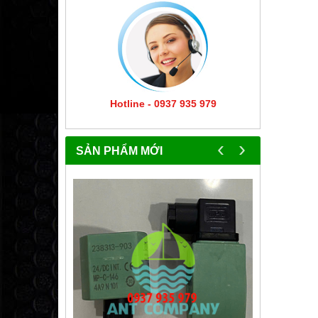
Hotline - 0937 935 979
‹
›
SẢN PHẨM MỚI