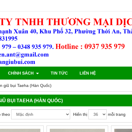
CHÍNH SÁCH
TIN TỨC
LIÊN HỆ
n giũ bụi Taeha (Hàn Quốc)
GIŨ BỤI TAEHA (HÀN QUỐC)
 theo
Hiển thị
mỗi trang