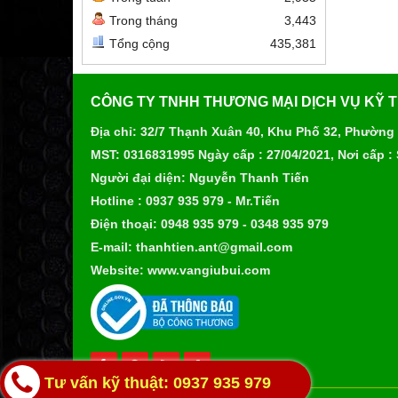
Trong tháng
3,443
Tổng cộng
435,381
CÔNG TY TNHH THƯƠNG MẠI DỊCH VỤ KỸ 
Địa chỉ: 32/7 Thạnh Xuân 40, Khu Phố 32, Phường
MST: 0316831995 Ngày cấp : 27/04/2021, Nơi cấp :
Người đại diện: Nguyễn Thanh Tiến
Hotline : 0937 935 979 - Mr.Tiến
Điện thoại: 0948 935 979 - 0348 935 979
E-mail: thanhtien.ant@gmail.com
Website: www.vangiubui.com
Tư vấn kỹ thuật: 0937 935 979