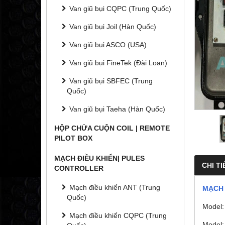
Van giũ bụi CQPC (Trung Quốc)
Van giũ bụi Joil (Hàn Quốc)
Van giũ bụi ASCO (USA)
Van giũ bụi FineTek (Đài Loan)
Van giũ bụi SBFEC (Trung
Quốc)
Van giũ bụi Taeha (Hàn Quốc)
HỘP CHỨA CUỘN COIL | REMOTE
PILOT BOX
MẠCH ĐIỀU KHIỂN| PULES
CHI TI
CONTROLLER
Mạch điều khiển ANT (Trung
MẠCH 
Quốc)
Model:
Mạch điều khiển CQPC (Trung
Model: