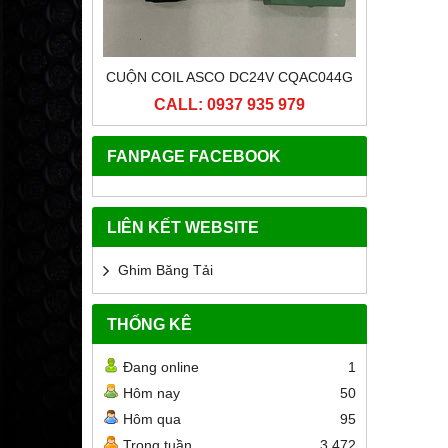
ICI 25
CUỘN COIL ASCO DC24V CQAC044G
ĐẦU CU
 979
CALL: 0937 935 979
CA
FANPAGE FACEBOOK
LIÊN KẾT WEBSITE
Ghim Băng Tải
THỐNG KÊ
Đang online
1
Hôm nay
50
Hôm qua
95
Trong tuần
3,472