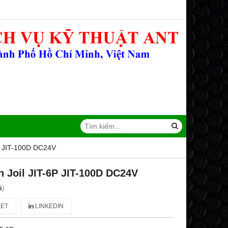
6P JIT-100D DC24V
n Joil JIT-6P JIT-100D DC24V
á
)
ET
LINKEDIN