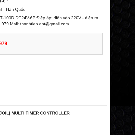
T-6P
il - Hàn Quốc
IT-100D DC24V-6P Điệp áp: điện vào 220V - điện ra
5 979 Mail: thanhtien.ant@gmail.com
979
N JOIL| MULTI TIMER CONTROLLER