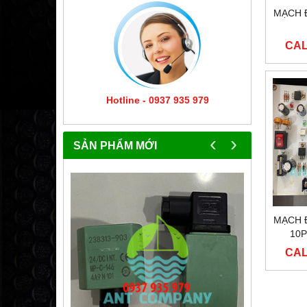
MẠCH Đ
CAL
Hotline - 0937 935 979
‹
›
SẢN PHẨM MỚI
MẠCH Đ
10P
CAL