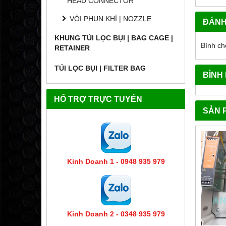
HEAD CONNECTOR
VÒI PHUN KHÍ | NOZZLE
ĐÁNH
KHUNG TÚI LỌC BỤI | BAG CAGE |
Bình ch
RETAINER
TÚI LỌC BỤI | FILTER BAG
BÌNH
HỔ TRỢ TRỰC TUYẾN
SẢN 
Kinh Doanh 1 - 0948 935 979
Kinh Doanh 2 - 0348 935 979