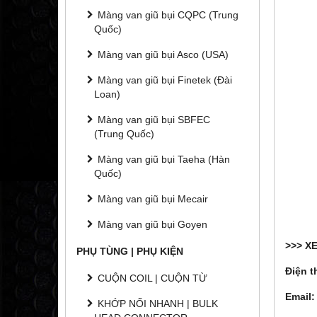
Màng van giũ bụi CQPC (Trung
Quốc)
Màng van giũ bụi Asco (USA)
Màng van giũ bụi Finetek (Đài
Loan)
Màng van giũ bụi SBFEC
(Trung Quốc)
Màng van giũ bụi Taeha (Hàn
Quốc)
Màng van giũ bụi Mecair
Màng van giũ bụi Goyen
>>> X
PHỤ TÙNG | PHỤ KIỆN
Điện t
CUỘN COIL | CUỘN TỪ
Email:
KHỚP NỐI NHANH | BULK