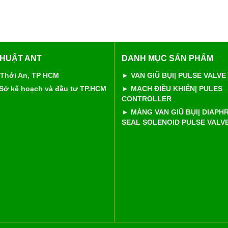
THUẬT ANT
DANH MỤC SẢN PHẨM
 Thới An, TP HCM
► VAN GIŨ BỤI| PULSE VALVE
 Sở kế hoạch và đầu tư TP.HCM
► MẠCH ĐIỀU KHIỂN| PULES
CONTROLLER
► MÀNG VAN GIŨ BỤI| DIAP
SEAL SOLENOID PULSE VALV