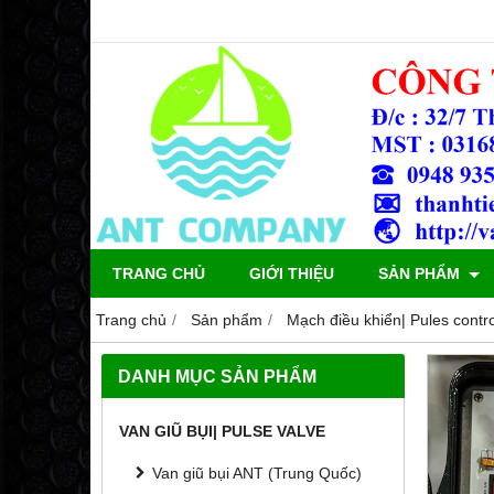
TRANG CHỦ
GIỚI THIỆU
SẢN PHẨM
Trang chủ
Sản phẩm
Mạch điều khiển| Pules contro
DANH MỤC SẢN PHẨM
VAN GIŨ BỤI| PULSE VALVE
Van giũ bụi ANT (Trung Quốc)