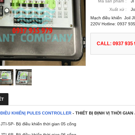
Mã sản phẩm :
JI
Xuất xứ :
Jo
Mạch điều khiển Joil J
220V Hotline: 0937 93
CALL: 0937 935 
ẾT
ĐIỀU KHIỂN| PULES CONTROLLER
- THIẾT BỊ ĐỊNH VỊ THỜI GIA
 JTI-5P- Bộ điều khiển thời gian 05 cổng
 JTI-6P- Bộ điều khiển thời gian 06 cổng