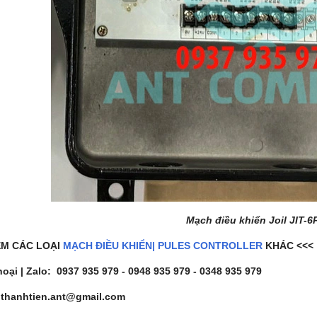
Mạch điều khiển Joil JIT-6
EM CÁC LOẠI
MẠCH ĐIỀU KHIỂN| PULES CONTROLLER
KHÁC <<<
hoại | Zalo: 0937 935 979 - 0948 935 979 - 0348 935 979
 thanhtien.ant@gmail.com