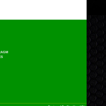
HRAGM
ES