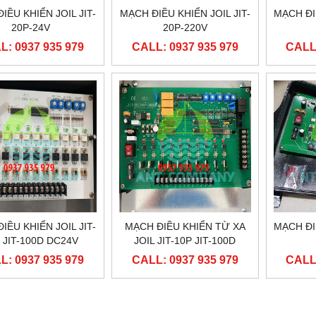
IỀU KHIỂN JOIL JIT-
MẠCH ĐIỀU KHIỂN JOIL JIT-
MẠCH ĐIỀ
20P-24V
20P-220V
L: 0937 935 979
CALL: 0937 935 979
CALL:
IỀU KHIỂN JOIL JIT-
MẠCH ĐIỀU KHIỂN TỪ XA
MẠCH ĐIỀ
 JIT-100D DC24V
JOIL JIT-10P JIT-100D
DC24V
L: 0937 935 979
CALL: 0937 935 979
CALL: