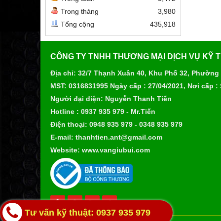
Trong tháng
3,980
Tổng cộng
435,918
CÔNG TY TNHH THƯƠNG MẠI DỊCH VỤ KỸ 
Địa chỉ: 32/7 Thạnh Xuân 40, Khu Phố 32, Phường
MST: 0316831995 Ngày cấp : 27/04/2021, Nơi cấp :
Người đại diện: Nguyễn Thanh Tiến
Hotline : 0937 935 979 - Mr.Tiến
Điện thoại: 0948 935 979 - 0348 935 979
E-mail: thanhtien.ant@gmail.com
Website: www.vangiubui.com
Tư vấn kỹ thuật: 0937 935 979