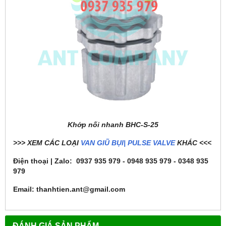
Khớp nối nhanh BHC-S-25
>>> XEM CÁC LOẠI
VAN GIŨ BỤI| PULSE VALVE
KHÁC <<<
Điện thoại | Zalo: 0937 935 979 - 0948 935 979 - 0348 935
979
Email: thanhtien.ant@gmail.com
ĐÁNH GIÁ SẢN PHẨM