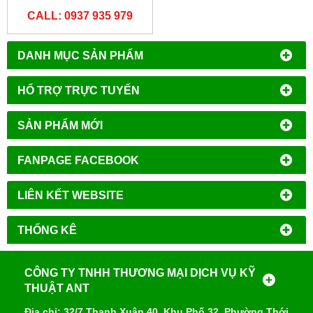
CALL: 0937 935 979
DANH MỤC SẢN PHẨM
HỔ TRỢ TRỰC TUYẾN
SẢN PHẨM MỚI
FANPAGE FACEBOOK
LIÊN KẾT WEBSITE
THỐNG KÊ
CÔNG TY TNHH THƯƠNG MẠI DỊCH VỤ KỸ
THUẬT ANT
Địa chỉ: 32/7 Thạnh Xuân 40, Khu Phố 32, Phường Thới