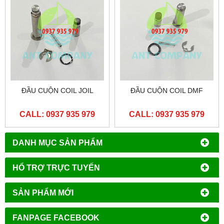
ĐẦU CUỘN COIL JOIL
ĐẦU CUỘN COIL DMF
CALL: 0937 935 979
CALL: 0937 935 979
DANH MỤC SẢN PHẨM
HỔ TRỢ TRỰC TUYẾN
SẢN PHẨM MỚI
FANPAGE FACEBOOK