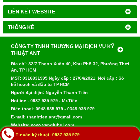
LIÊN KẾT WEBSITE
THỐNG KÊ
CÔNG TY TNHH THƯƠNG MẠI DỊCH VỤ KỸ
THUẬT ANT
Địa chỉ: 32/7 Thạnh Xuân 40, Khu Phố 32, Phường Thới
An, TP HCM
MST: 0316831995 Ngày cấp : 27/04/2021, Nơi cấp : Sở
kế hoạch và đầu tư TP.HCM
Người đại diện: Nguyễn Thanh Tiến
Hotline : 0937 935 979 - Mr.Tiến
Điện thoại: 0948 935 979 - 0348 935 979
E-mail: thanhtien.ant@gmail.com
Website: www.vangiubui.com
Tư vấn kỹ thuật: 0937 935 979