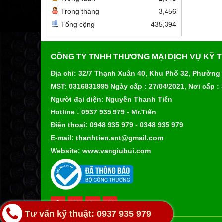
Trong tháng
3,456
Tổng cộng
435,394
CÔNG TY TNHH THƯƠNG MẠI DỊCH VỤ KỸ 
Địa chỉ: 32/7 Thạnh Xuân 40, Khu Phố 32, Phường
MST: 0316831995 Ngày cấp : 27/04/2021, Nơi cấp :
Người đại diện: Nguyễn Thanh Tiến
Hotline : 0937 935 979 - Mr.Tiến
Điện thoại: 0948 935 979 - 0348 935 979
E-mail: thanhtien.ant@gmail.com
Website: www.vangiubui.com
Tư vấn kỹ thuật: 0937 935 979