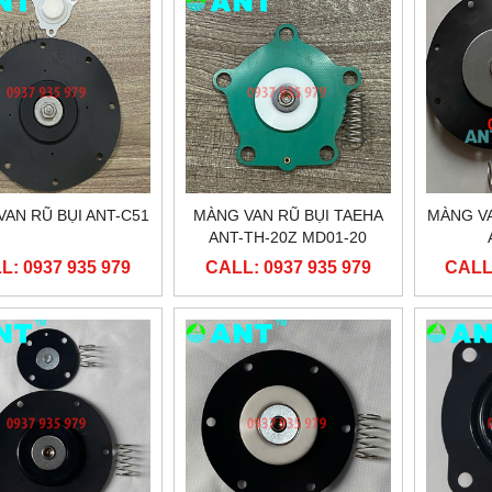
AN RŨ BỤI ANT-C51
MÀNG VAN RŨ BỤI TAEHA
MÀNG VA
ANT-TH-20Z MD01-20
MD02-20
L: 0937 935 979
CALL: 0937 935 979
CALL: