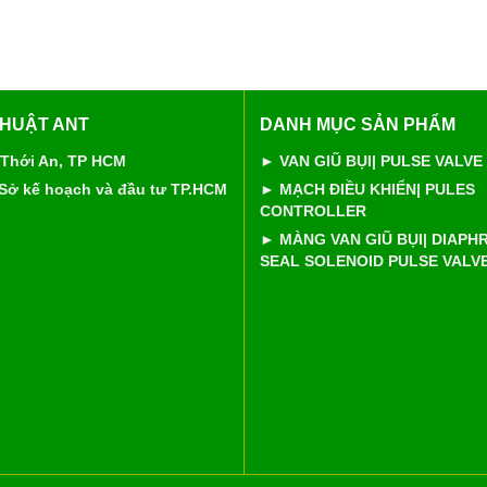
THUẬT ANT
DANH MỤC SẢN PHẨM
 Thới An, TP HCM
► VAN GIŨ BỤI| PULSE VALVE
 Sở kế hoạch và đầu tư TP.HCM
► MẠCH ĐIỀU KHIỂN| PULES
CONTROLLER
► MÀNG VAN GIŨ BỤI| DIAP
SEAL SOLENOID PULSE VALV