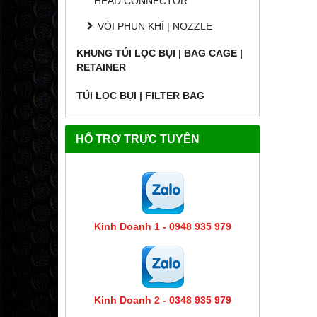
HEAD CONNECTOR
VÒI PHUN KHÍ | NOZZLE
KHUNG TÚI LỌC BỤI | BAG CAGE |
RETAINER
TÚI LỌC BỤI | FILTER BAG
HỔ TRỢ TRỰC TUYẾN
Kinh Doanh 1 - 0948 935 979
Kinh Doanh 2 - 0348 935 979