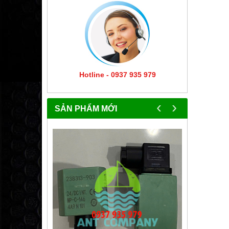
Hotline - 0937 935 979
‹
›
SẢN PHẨM MỚI