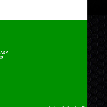
HRAGM
ES