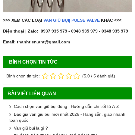
>>> XEM CÁC LOẠI
VAN GIŨ BỤI| PULSE VALVE
KHÁC <<<
Điện thoại | Zalo: 0937 935 979 - 0948 935 979 - 0348 935 979
Email: thanhtien.ant@gmail.com
BÌNH CHỌN TIN TỨC
Bình chọn tin tức:
(
5.0
/
5
đánh giá)
BÀI VIẾT LIÊN QUAN
Cách chọn van giũ bụi đúng : Hướng dẫn chi tiết từ A-Z
Báo giá van giũ bụi mới nhất 2026 - Hàng sẵn, giao nhanh
toàn quốc
Van giũ bụi là gì ?