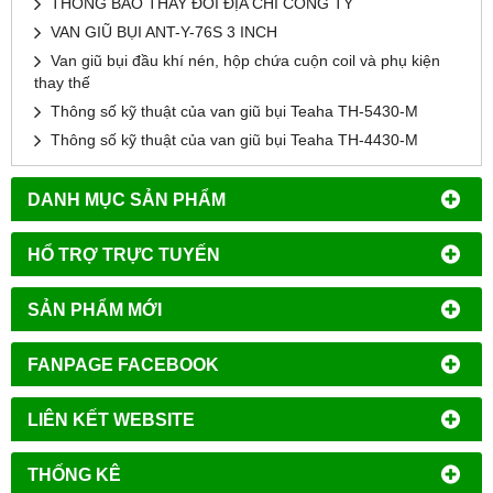
THÔNG BÁO THAY ĐỔI ĐỊA CHỈ CÔNG TY
VAN GIŨ BỤI ANT-Y-76S 3 INCH
Van giũ bụi đầu khí nén, hộp chứa cuộn coil và phụ kiện
thay thế
Thông số kỹ thuật của van giũ bụi Teaha TH-5430-M
Thông số kỹ thuật của van giũ bụi Teaha TH-4430-M
DANH MỤC SẢN PHẨM
HỔ TRỢ TRỰC TUYẾN
SẢN PHẨM MỚI
FANPAGE FACEBOOK
LIÊN KẾT WEBSITE
THỐNG KÊ