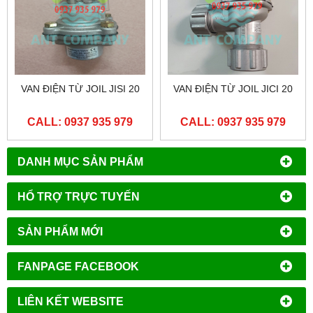
VAN ĐIỆN TỪ JOIL JISI 20
VAN ĐIỆN TỪ JOIL JICI 20
CALL: 0937 935 979
CALL: 0937 935 979
DANH MỤC SẢN PHẨM
HỔ TRỢ TRỰC TUYẾN
SẢN PHẨM MỚI
FANPAGE FACEBOOK
LIÊN KẾT WEBSITE