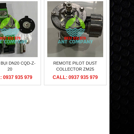
ĐẦU CUỘN COIL ASCO CQAP051
ĐẦU CUỘN CO
CALL: 0937 935 979
CALL: 0937 
 BỤI DN20 CQD-Z-
REMOTE PILOT DUST
20
COLLECTOR ZM25
 0937 935 979
CALL: 0937 935 979