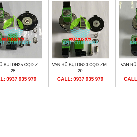
ỘN COIL TAEHA CQTHP
ĐẦU CUỘN COIL ASCO CQAP044
LL: 0937 935 979
CALL: 0937 935 979
Ũ BỤI DN25 CQD-Z-
VAN RŨ BỤI DN20 CQD-ZM-
VAN RŨ
25
20
L: 0937 935 979
CALL: 0937 935 979
CALL: