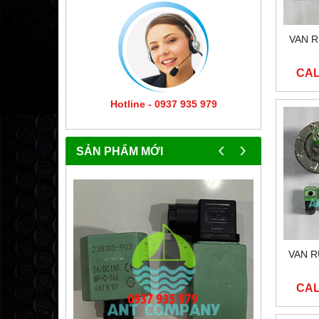
VAN R
CAL
Hotline - 0937 935 979
‹
›
SẢN PHẨM MỚI
VAN R
CAL