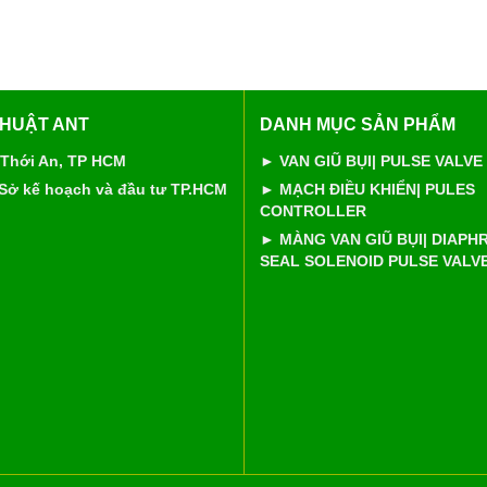
THUẬT ANT
DANH MỤC SẢN PHẨM
 Thới An, TP HCM
► VAN GIŨ BỤI| PULSE VALVE
 Sở kế hoạch và đầu tư TP.HCM
► MẠCH ĐIỀU KHIỂN| PULES
CONTROLLER
► MÀNG VAN GIŨ BỤI| DIAP
SEAL SOLENOID PULSE VALV