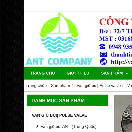
TRANG CHỦ
GIỚI THIỆU
SẢN PHẨM
Trang chủ
Sản phẩm
Van giũ bụi| Pulse valve
Va
DANH MỤC SẢN PHẨM
VAN GIŨ BỤI| PULSE VALVE
Van giũ bụi ANT (Trung Quốc)