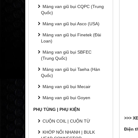
Màng van giũ bụi CQPC (Trung
Quốc)
Màng van giũ bụi Asco (USA)
Màng van giũ bụi Finetek (Đài
Loan)
Màng van giũ bụi SBFEC
(Trung Quốc)
Màng van giũ bụi Taeha (Hàn
Quốc)
Màng van giũ bụi Mecair
Màng van giũ bụi Goyen
PHỤ TÙNG | PHỤ KIỆN
>>> X
CUỘN COIL | CUỘN TỪ
Điện t
KHỚP NỐI NHANH | BULK