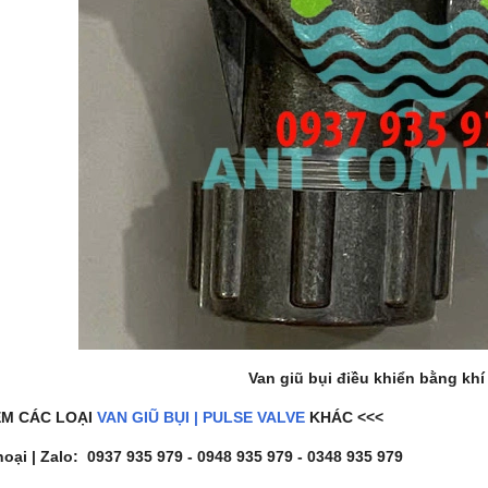
Van giũ bụi điều khiển bằng kh
EM CÁC LOẠI
VAN GIŨ BỤI | PULSE VALVE
KHÁC <<<
hoại | Zalo: 0937 935 979 - 0948 935 979 - 0348 935 979