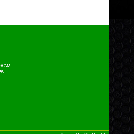
HRAGM
ES