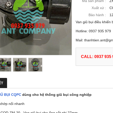
Mã sản phẩm :
Z
Xuất xứ :
C
Bảo hành :
1
Van giũ bụi điều khiển
Hotline: 0937 935 979
Mail: thanhtien.ant@g
CALL: 0937 935 
ẾT
IŨ BỤI CQPC
dùng cho hệ thống giũ bụi công nghiệp
khớp nối nhanh
 CQD-ZM-20 - Van giũ bụi cho ống sắt phi 27mm