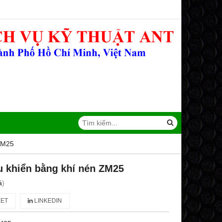
 ZM25
ều khiển bằng khí nén ZM25
á
)
ET
LINKEDIN