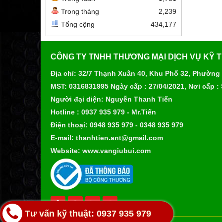
Trong tháng
2,239
Tổng cộng
434,177
CÔNG TY TNHH THƯƠNG MẠI DỊCH VỤ KỸ 
Địa chỉ: 32/7 Thạnh Xuân 40, Khu Phố 32, Phường
MST: 0316831995 Ngày cấp : 27/04/2021, Nơi cấp :
Người đại diện: Nguyễn Thanh Tiến
Hotline : 0937 935 979 - Mr.Tiến
Điện thoại: 0948 935 979 - 0348 935 979
E-mail: thanhtien.ant@gmail.com
Website: www.vangiubui.com
Tư vấn kỹ thuật: 0937 935 979