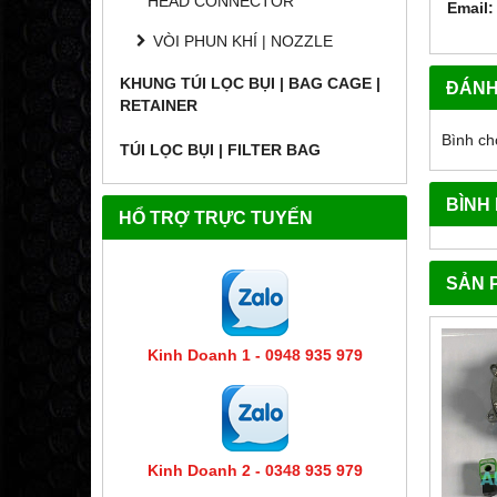
HEAD CONNECTOR
Email:
VÒI PHUN KHÍ | NOZZLE
KHUNG TÚI LỌC BỤI | BAG CAGE |
ĐÁNH
RETAINER
Bình ch
TÚI LỌC BỤI | FILTER BAG
BÌNH
HỔ TRỢ TRỰC TUYẾN
SẢN 
Kinh Doanh 1 - 0948 935 979
Kinh Doanh 2 - 0348 935 979