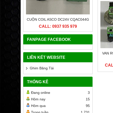
ICI 25
CUỘN COIL ASCO DC24V CQAC044G
ĐẦU CU
 979
CALL: 0937 935 979
CA
FANPAGE FACEBOOK
VAN R
LIÊN KẾT WEBSITE
CAL
Ghim Băng Tải
THỐNG KÊ
Đang online
3
Hôm nay
15
Hôm qua
95
Trong tuần
1,731