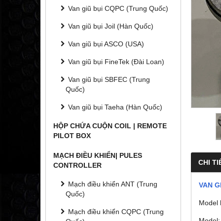
Van giũ bụi CQPC (Trung Quốc)
Van giũ bụi Joil (Hàn Quốc)
Van giũ bụi ASCO (USA)
Van giũ bụi FineTek (Đài Loan)
Van giũ bụi SBFEC (Trung
Quốc)
Van giũ bụi Taeha (Hàn Quốc)
HỘP CHỨA CUỘN COIL | REMOTE
PILOT BOX
MẠCH ĐIỀU KHIỂN| PULES
CHI TI
CONTROLLER
Mạch điều khiển ANT (Trung
VAN G
Quốc)
Model 
Mạch điều khiển CQPC (Trung
Model: