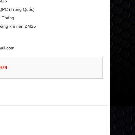
M25
QPC (Trung Quốc)
2 Tháng
 bằng khí nén ZM25
mail.com
979