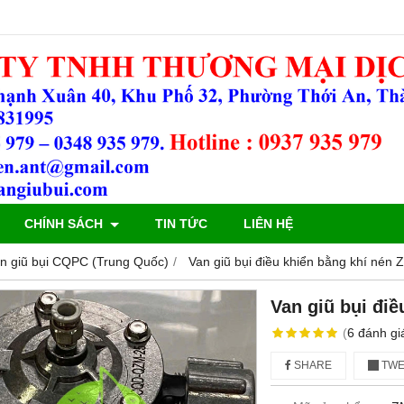
CHÍNH SÁCH
TIN TỨC
LIÊN HỆ
n giũ bụi CQPC (Trung Quốc)
Van giũ bụi điều khiển bằng khí nén
Van giũ bụi đi
(
6
đánh gi
SHARE
TWE