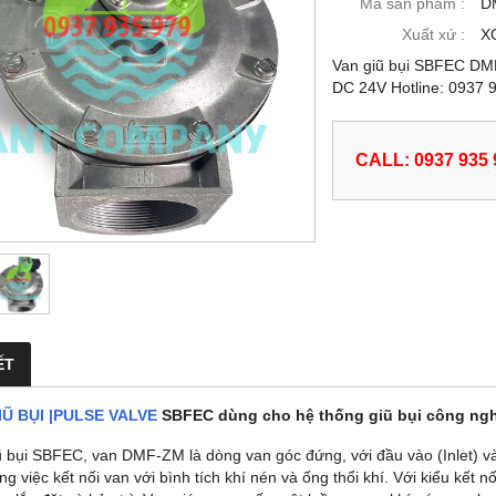
Mã sản phẩm :
D
Xuất xứ :
X
Van giũ bụi SBFEC DM
DC 24V Hotline: 0937 
CALL: 0937 935 
ẾT
IŨ BỤI |PULSE VALVE
SBFEC dùng cho hệ thống giũ bụi công ng
ũ bụi SBFEC, van DMF-ZM là dòng van góc đứng, với đầu vào (Inlet) và
ong việc kết nối van với bình tích khí nén và ống thổi khí. Với kiểu kết 