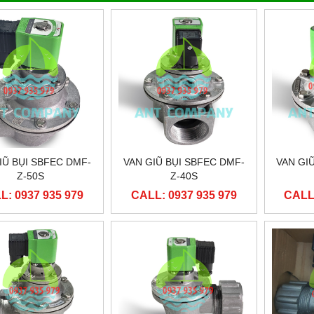
ỘN COIL TAEHA CQTHP
ĐẦU CUỘN COIL ASCO CQAP044
LL: 0937 935 979
CALL: 0937 935 979
IŨ BỤI SBFEC DMF-
VAN GIŨ BỤI SBFEC DMF-
VAN GI
Z-50S
Z-40S
L: 0937 935 979
CALL: 0937 935 979
CALL: