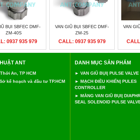
IŨ BỤI SBFEC DMF-
VAN GIŨ BỤI SBFEC DMF-
VAN GI
ZM-40S
ZM-25
L: 0937 935 979
CALL: 0937 935 979
CALL:
THUẬT ANT
DANH MỤC SẢN PHẨM
 Thới An, TP HCM
► VAN GIŨ BỤI| PULSE VALVE
 Sở kế hoạch và đầu tư TP.HCM
► MẠCH ĐIỀU KHIỂN| PULES
CONTROLLER
► MÀNG VAN GIŨ BỤI| DIAP
SEAL SOLENOID PULSE VALV