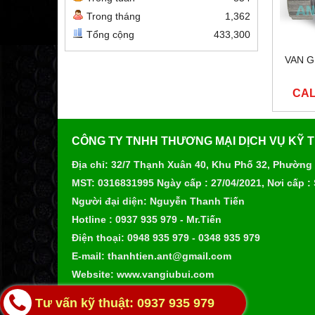
Trong tháng
1,362
Tổng cộng
433,300
VAN G
CAL
CÔNG TY TNHH THƯƠNG MẠI DỊCH VỤ KỸ 
Địa chỉ: 32/7 Thạnh Xuân 40, Khu Phố 32, Phường
MST: 0316831995 Ngày cấp : 27/04/2021, Nơi cấp :
Người đại diện: Nguyễn Thanh Tiến
Hotline : 0937 935 979 - Mr.Tiến
Điện thoại: 0948 935 979 - 0348 935 979
E-mail: thanhtien.ant@gmail.com
Website: www.vangiubui.com
Tư vấn kỹ thuật: 0937 935 979