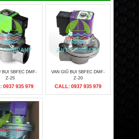
ĐẦU CUỘN COIL ASCO CQAP051
ĐẦU CUỘN CO
CALL: 0937 935 979
CALL: 0937 
Ũ BỤI SBFEC DMF-
VAN GIŨ BỤI SBFEC DMF-
Z-25
Z-20
 0937 935 979
CALL: 0937 935 979