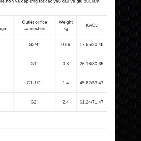
mẽ hơn và đáp ứng tốt các yêu cầu về giũ bụi, làm
Outlet orifice
Weight
Kv/Cv
hragm
connection
kg
G3/4''
0.66
17.55/20.48
G1''
0.8
26.16/30.35
'
G1-1/2''
1.4
45.82/53.47
G2''
2.4
61.24/71.47