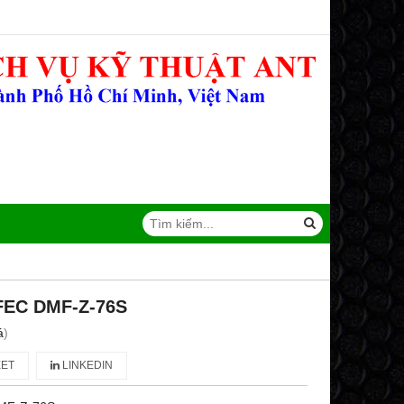
BFEC DMF-Z-76S
á
)
ET
LINKEDIN