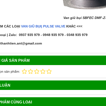
Van giũ bụi SBFEC DMF-Z
EM CÁC LOẠI
VAN GIŨ BỤI| PULSE VALVE
KHÁC <<<
hoại | Zalo: 0937 935 979 - 0948 935 979 - 0348 935 979
 thanhtien.ant@gmail.com
 GIÁ SẢN PHẨM
ọn sản phẩm:
 LUẬN
PHẨM CÙNG LOẠI