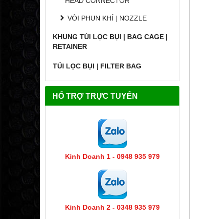
HEAD CONNECTOR
VÒI PHUN KHÍ | NOZZLE
KHUNG TÚI LỌC BỤI | BAG CAGE |
RETAINER
TÚI LỌC BỤI | FILTER BAG
HỔ TRỢ TRỰC TUYẾN
Kinh Doanh 1 - 0948 935 979
Kinh Doanh 2 - 0348 935 979