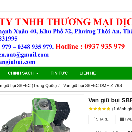
CHÍNH SÁCH
TIN TỨC
LIÊN HỆ
n giũ bụi SBFEC (Trung Quốc)
Van giũ bụi SBFEC DMF-Z-76S
Van giũ bụi S
(
1
đánh gi
SHARE
TWE