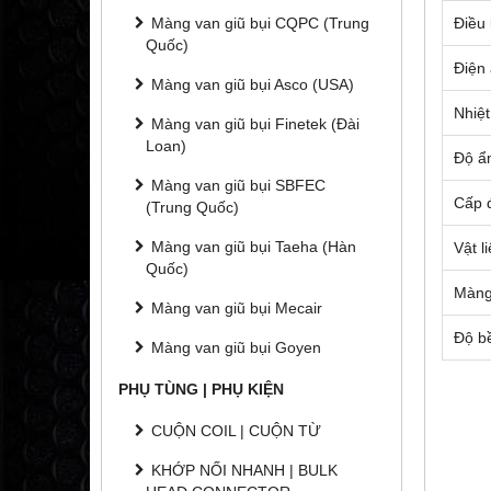
Màng van giũ bụi CQPC (Trung
Điều 
Quốc)
Điện
Màng van giũ bụi Asco (USA)
Nhiệt
Màng van giũ bụi Finetek (Đài
Loan)
Độ ẩ
Màng van giũ bụi SBFEC
Cấp 
(Trung Quốc)
Màng van giũ bụi Taeha (Hàn
Vật l
Quốc)
Màng
Màng van giũ bụi Mecair
Độ b
Màng van giũ bụi Goyen
PHỤ TÙNG | PHỤ KIỆN
CUỘN COIL | CUỘN TỪ
KHỚP NỐI NHANH | BULK