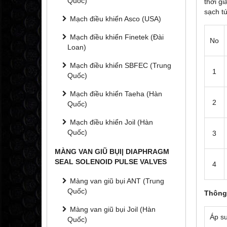
Quốc)
thời g
sạch tú
Mạch điều khiển Asco (USA)
Mạch điều khiển Finetek (Đài
No
Loan)
Mạch điều khiển SBFEC (Trung
1
Quốc)
Mạch điều khiển Taeha (Hàn
2
Quốc)
Mạch điều khiển Joil (Hàn
Quốc)
3
MÀNG VAN GIŨ BỤI| DIAPHRAGM
SEAL SOLENOID PULSE VALVES
4
Màng van giũ bụi ANT (Trung
Quốc)
Thông
Màng van giũ bụi Joil (Hàn
Áp su
Quốc)