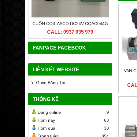
ICI 25
CUỘN COIL ASCO DC24V CQAC044G
ĐẦU CU
 979
CALL: 0937 935 979
CA
FANPAGE FACEBOOK
LIÊN KẾT WEBSITE
VAN G
Ghim Băng Tải
CAL
THỐNG KÊ
Đang online
9
Hôm nay
63
Hôm qua
38
Trong tuần
854