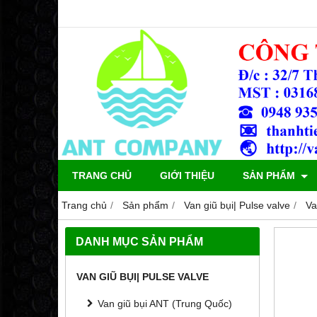
TRANG CHỦ
GIỚI THIỆU
SẢN PHẨM
Trang chủ
Sản phẩm
Van giũ bụi| Pulse valve
Va
DANH MỤC SẢN PHẨM
VAN GIŨ BỤI| PULSE VALVE
Van giũ bụi ANT (Trung Quốc)