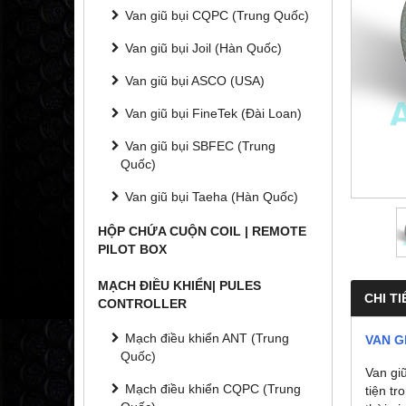
Van giũ bụi CQPC (Trung Quốc)
Van giũ bụi Joil (Hàn Quốc)
Van giũ bụi ASCO (USA)
Van giũ bụi FineTek (Đài Loan)
Van giũ bụi SBFEC (Trung
Quốc)
Van giũ bụi Taeha (Hàn Quốc)
HỘP CHỨA CUỘN COIL | REMOTE
PILOT BOX
MẠCH ĐIỀU KHIỂN| PULES
CHI TI
CONTROLLER
Mạch điều khiển ANT (Trung
VAN G
Quốc)
Van gi
Mạch điều khiển CQPC (Trung
tiện tr