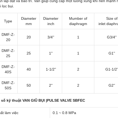
ian lắp đặt và bảo trì. Van giúp cung cấp một luồng xung khí nén mạnh 
i lọc bụi.
Diameter
Diameter
Mumber of
Size of
Type
mm
inch
diaphragm
inlet diap
DMF-Z-
20
3/4''
1
G3/4''
20
DMF-Z-
25
1''
1
G1''
25
DMF-Z-
40
1-1/2''
2
G1-1/2'
40S
DMF-Z-
50
2''
2
G2''
50S
 số kỹ thuật VAN GIŨ BỤI |PULSE VALVE SBFEC
ất làm việc
0.1 ~ 0.8 MPa