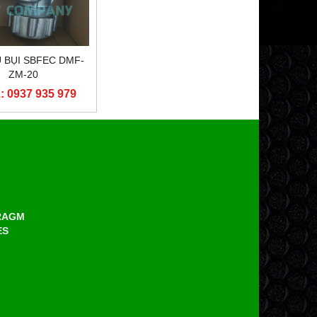
Ũ BỤI SBFEC DMF-
ZM-20
 0937 935 979
HRAGM
ES