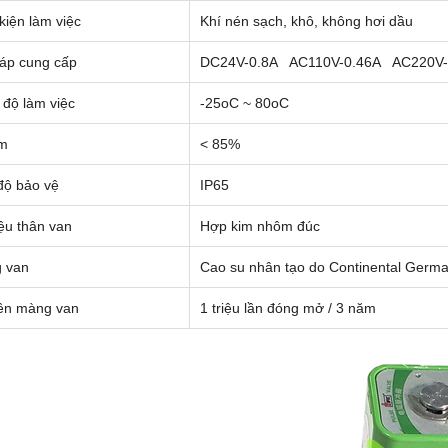
kiện làm việc
Khí nén sạch, khô, không hơi dầu
 áp cung cấp
DC24V-0.8A AC110V-0.46A AC220V-
 độ làm việc
-25oC ~ 80oC
m
< 85%
độ bảo vệ
IP65
iệu thân van
Hợp kim nhôm đúc
 van
Cao su nhân tạo do Continental Germa
ền màng van
1 triệu lần đóng mở / 3 năm