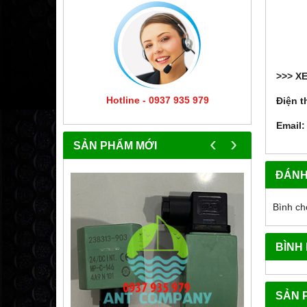
>>> X
Hotline - 0937 935 979
Điện t
Email:
‹
›
SẢN PHẨM MỚI
ĐÁNH
Bình ch
BÌNH
SẢN 