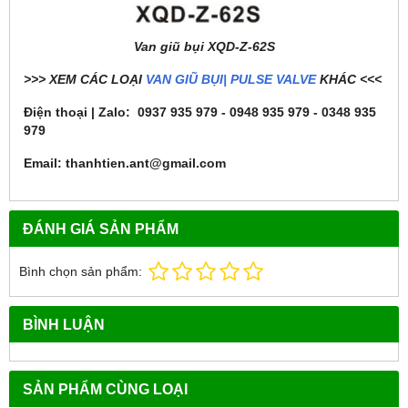
Van giũ bụi XQD-Z-62S
>>> XEM CÁC LOẠI
VAN GIŨ BỤI| PULSE VALVE
KHÁC <<<
Điện thoại | Zalo: 0937 935 979 - 0948 935 979 - 0348 935
979
Email: thanhtien.ant@gmail.com
ĐÁNH GIÁ SẢN PHẨM
Bình chọn sản phẩm:
BÌNH LUẬN
SẢN PHẨM CÙNG LOẠI