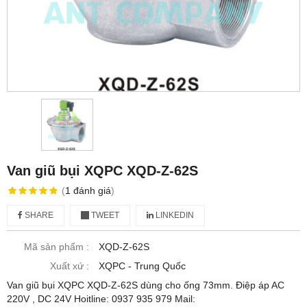
Van giũ bụi XQPC XQD-Z-62S
(
1
đánh giá
)
SHARE
TWEET
LINKEDIN
Mã sản phẩm :
XQD-Z-62S
Xuất xứ :
XQPC - Trung Quốc
Van giũ bụi XQPC XQD-Z-62S dùng cho ống 73mm. Điệp áp AC
220V , DC 24V Hoitline: 0937 935 979 Mail: